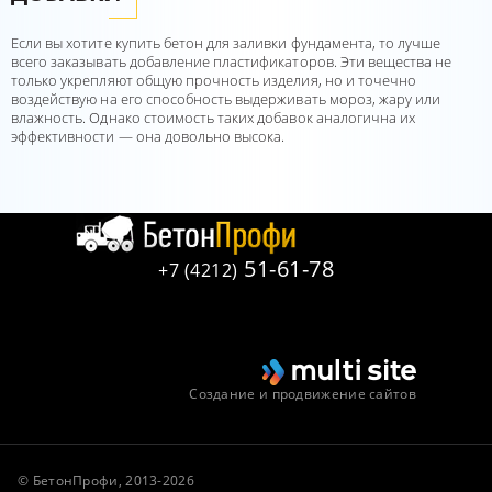
Если вы хотите купить бетон для заливки фундамента, то лучше
всего заказывать добавление пластификаторов. Эти вещества не
только укрепляют общую прочность изделия, но и точечно
воздействую на его способность выдерживать мороз, жару или
влажность. Однако стоимость таких добавок аналогична их
эффективности — она довольно высока.
51-61-78
+7 (4212)
Создание и продвижение сайтов
© БетонПрофи, 2013-2026