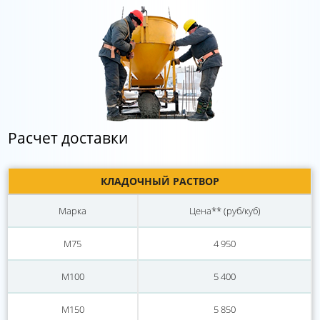
Расчет доставки
КЛАДОЧНЫЙ РАСТВОР
Марка
Цена** (руб/куб)
М75
4 950
М100
5 400
М150
5 850