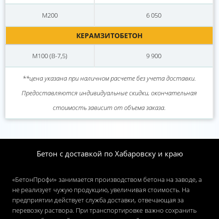
М200
6 050
КЕРАМЗИТОБЕТОН
М100
(В-7,5)
9 900
**цена указана при наличном расчете без учета доставки.
Предоставляются индивидуальные скидки, окончательная
стоимость зависит от объема заказа.
Бетон с доставкой по Хабаровску и краю
«БетонПрофи» занимается производством бетона на заводе, а
не реализует чужую продукцию, увеличивая стоимость. На
предприятии действует служба доставки, отвечающая за
перевозку раствора. При транспортировке важно сохранить